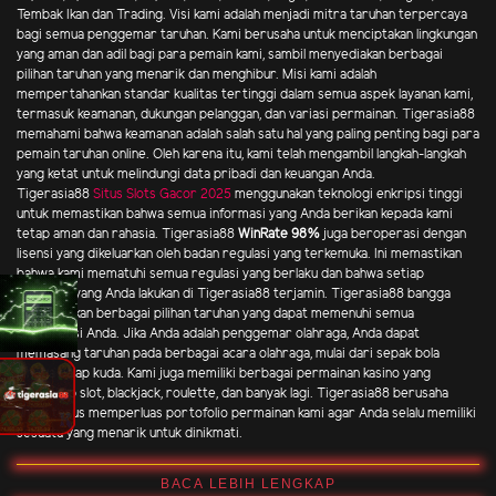
Tembak Ikan dan Trading. Visi kami adalah menjadi mitra taruhan terpercaya
bagi semua penggemar taruhan. Kami berusaha untuk menciptakan lingkungan
yang aman dan adil bagi para pemain kami, sambil menyediakan berbagai
pilihan taruhan yang menarik dan menghibur. Misi kami adalah
mempertahankan standar kualitas tertinggi dalam semua aspek layanan kami,
termasuk keamanan, dukungan pelanggan, dan variasi permainan. Tigerasia88
memahami bahwa keamanan adalah salah satu hal yang paling penting bagi para
pemain taruhan online. Oleh karena itu, kami telah mengambil langkah-langkah
yang ketat untuk melindungi data pribadi dan keuangan Anda.
Tigerasia88
Situs Slots Gacor 2025
menggunakan teknologi enkripsi tinggi
untuk memastikan bahwa semua informasi yang Anda berikan kepada kami
tetap aman dan rahasia. Tigerasia88
WinRate 98%
juga beroperasi dengan
lisensi yang dikeluarkan oleh badan regulasi yang terkemuka. Ini memastikan
bahwa kami mematuhi semua regulasi yang berlaku dan bahwa setiap
transaksi yang Anda lakukan di Tigerasia88 terjamin. Tigerasia88 bangga
menyediakan berbagai pilihan taruhan yang dapat memenuhi semua
preferensi Anda. Jika Anda adalah penggemar olahraga, Anda dapat
memasang taruhan pada berbagai acara olahraga, mulai dari sepak bola
hingga balap kuda. Kami juga memiliki berbagai permainan kasino yang
mencakup slot, blackjack, roulette, dan banyak lagi. Tigerasia88 berusaha
untuk terus memperluas portofolio permainan kami agar Anda selalu memiliki
sesuatu yang menarik untuk dinikmati.
BACA LEBIH LENGKAP