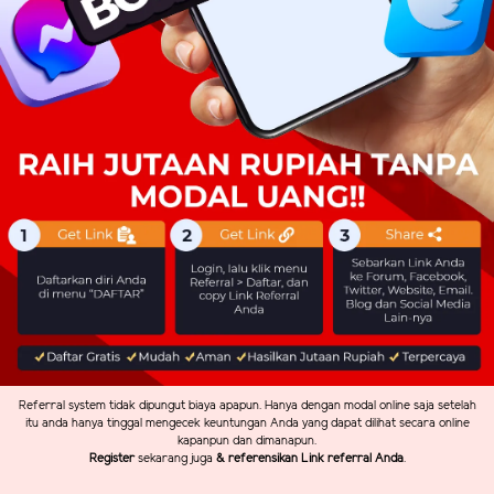
Referral system tidak dipungut biaya apapun. Hanya dengan modal online saja setelah
itu anda hanya tinggal mengecek keuntungan Anda yang dapat dilihat secara online
kapanpun dan dimanapun.
Register
sekarang juga
& referensikan Link referral Anda
.