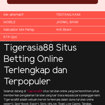
link-alternatif
TENTANG KAMI
MOBILE
JADWAL BANK
Kalkulator Mix Parlay
Anti Blokir
RTP-Slot
Tigerasia88 Situs
Betting Online
Terlengkap dan
Terpopuler
Selamat datang di
Tigerasia88
situs taruhan online yang berkomitmen untuk
memberikan pengalaman taruhan yang luar biasa kepada para pelanggan kami.
Tigerasia88 adalah sebuah merek terkemuka dalam dunia taruhan online
seperti, Sportbook, Esport, Slots, IdnLive, Togel, Live Casino, Tangkas,