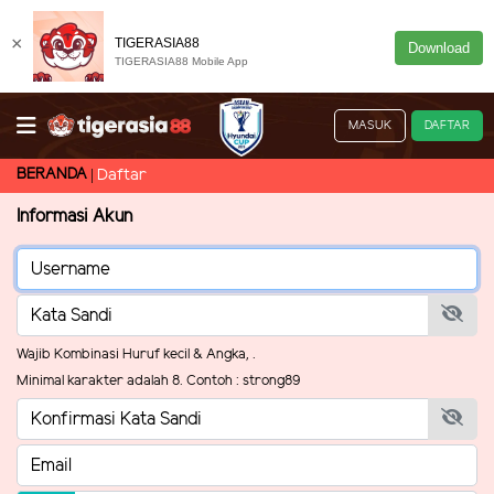
×
TIGERASIA88
Download
TIGERASIA88 Mobile App
MASUK
DAFTAR
BERANDA
Daftar
Informasi Akun
Wajib Kombinasi Huruf kecil & Angka, .
Minimal karakter adalah 8. Contoh : strong89