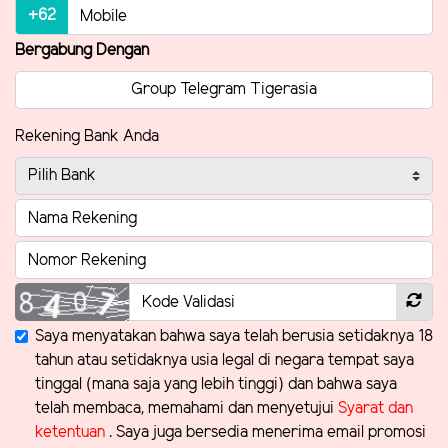
+62
Bergabung Dengan
Group Telegram Tigerasia
Rekening Bank Anda
Saya menyatakan bahwa saya telah berusia setidaknya 18
tahun atau setidaknya usia legal di negara tempat saya
tinggal (mana saja yang lebih tinggi) dan bahwa saya
telah membaca, memahami dan menyetujui
Syarat dan
ketentuan
. Saya juga bersedia menerima email promosi