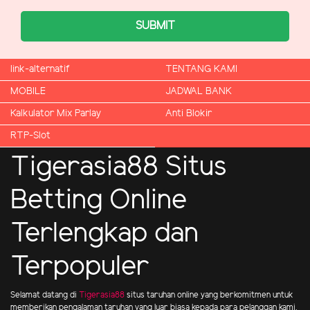
SUBMIT
link-alternatif
TENTANG KAMI
MOBILE
JADWAL BANK
Kalkulator Mix Parlay
Anti Blokir
RTP-Slot
Tigerasia88 Situs
Betting Online
Terlengkap dan
Terpopuler
Selamat datang di
Tigerasia88
situs taruhan online yang berkomitmen untuk
memberikan pengalaman taruhan yang luar biasa kepada para pelanggan kami.